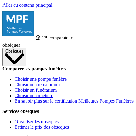
Aller au contenu principal
er
🏆
1
comparateur
obsèques
Obsèques
Comparer les pompes funèbres
Choisir une pompe funèbre
Choisir un crematorium
Choisir un funérarium
Choisir un cimetière
En savoir plus sur la certification Meilleures Pompes Funèbres
Services obsèques
Organiser les obsèques
Estimer le prix des obsèques