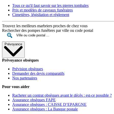
Tous ce qu'il faut savoir sur les pierres tombales
Prix et modèles de caveaux funéraires
Cimetières, législiation et réglement
Trouvez les meilleurs marbriers proches de chez vous
Rechercher des pompes funèbres par ville ou code postal
Prévoyance
Prévoyance obsèques
Prévision obsèques
Demander des devis comparatifs
Nos partenaires
Pour vous aider
Racheter un contrat obsèques avant le décès : est-ce possible ?
Assurance obsèques FAPE
Assurance obsèques : CAISSE D’EPARGNE
Assurance obsèques : La Banque postale