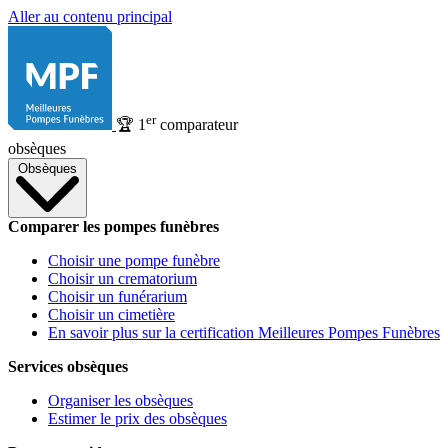
Aller au contenu principal
er
🏆
1
comparateur
obsèques
Obsèques
Comparer les pompes funèbres
Choisir une pompe funèbre
Choisir un crematorium
Choisir un funérarium
Choisir un cimetière
En savoir plus sur la certification Meilleures Pompes Funèbres
Services obsèques
Organiser les obsèques
Estimer le prix des obsèques