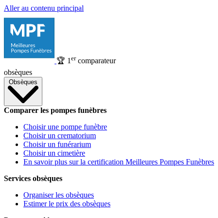
Aller au contenu principal
er
🏆
1
comparateur
obsèques
Obsèques
Comparer les pompes funèbres
Choisir une pompe funèbre
Choisir un crematorium
Choisir un funérarium
Choisir un cimetière
En savoir plus sur la certification Meilleures Pompes Funèbres
Services obsèques
Organiser les obsèques
Estimer le prix des obsèques