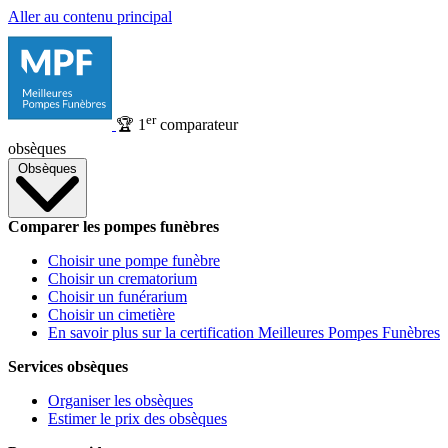
Aller au contenu principal
er
🏆
1
comparateur
obsèques
Obsèques
Comparer les pompes funèbres
Choisir une pompe funèbre
Choisir un crematorium
Choisir un funérarium
Choisir un cimetière
En savoir plus sur la certification Meilleures Pompes Funèbres
Services obsèques
Organiser les obsèques
Estimer le prix des obsèques