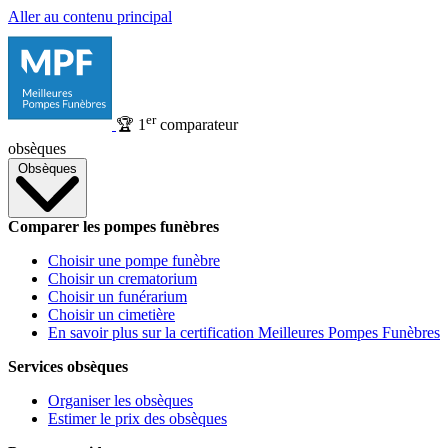
Aller au contenu principal
er
🏆
1
comparateur
obsèques
Obsèques
Comparer les pompes funèbres
Choisir une pompe funèbre
Choisir un crematorium
Choisir un funérarium
Choisir un cimetière
En savoir plus sur la certification Meilleures Pompes Funèbres
Services obsèques
Organiser les obsèques
Estimer le prix des obsèques