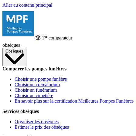
Aller au contenu principal
er
🏆
1
comparateur
obsèques
Obsèques
Comparer les pompes funèbres
Choisir une pompe funèbre
Choisir un crematorium
Choisir un funérarium
Choisir un cimetière
En savoir plus sur la certification Meilleures Pompes Funèbres
Services obsèques
Organiser les obsèques
Estimer le prix des obsèques