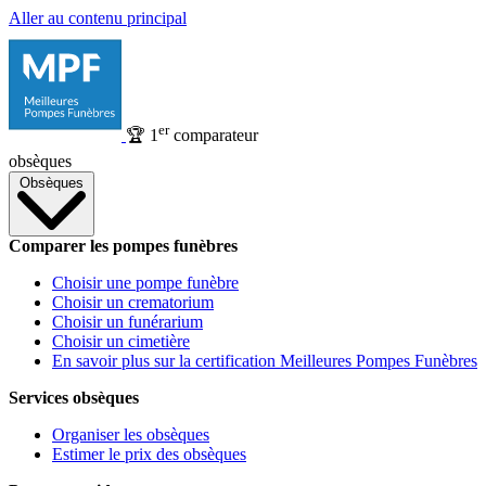
Aller au contenu principal
er
🏆
1
comparateur
obsèques
Obsèques
Comparer les pompes funèbres
Choisir une pompe funèbre
Choisir un crematorium
Choisir un funérarium
Choisir un cimetière
En savoir plus sur la certification Meilleures Pompes Funèbres
Services obsèques
Organiser les obsèques
Estimer le prix des obsèques