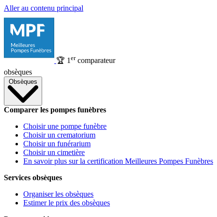
Aller au contenu principal
er
🏆
1
comparateur
obsèques
Obsèques
Comparer les pompes funèbres
Choisir une pompe funèbre
Choisir un crematorium
Choisir un funérarium
Choisir un cimetière
En savoir plus sur la certification Meilleures Pompes Funèbres
Services obsèques
Organiser les obsèques
Estimer le prix des obsèques