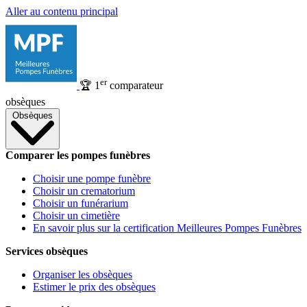
Aller au contenu principal
er
🏆
1
comparateur
obsèques
Obsèques
Comparer les pompes funèbres
Choisir une pompe funèbre
Choisir un crematorium
Choisir un funérarium
Choisir un cimetière
En savoir plus sur la certification Meilleures Pompes Funèbres
Services obsèques
Organiser les obsèques
Estimer le prix des obsèques