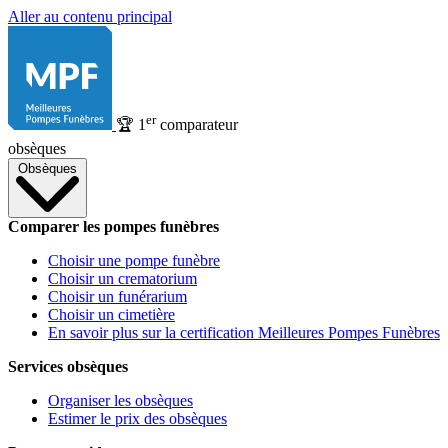
Aller au contenu principal
er
🏆
1
comparateur
obsèques
Obsèques
Comparer les pompes funèbres
Choisir une pompe funèbre
Choisir un crematorium
Choisir un funérarium
Choisir un cimetière
En savoir plus sur la certification Meilleures Pompes Funèbres
Services obsèques
Organiser les obsèques
Estimer le prix des obsèques