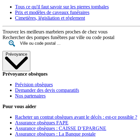
Tous ce qu'il faut savoir sur les pierres tombales
Prix et modèles de caveaux funéraires
Cimetières, législiation et réglement
Trouvez les meilleurs marbriers proches de chez vous
Rechercher des pompes funèbres par ville ou code postal
Prévoyance
Prévoyance obsèques
Prévision obsèques
Demander des devis comparatifs
Nos partenaires
Pour vous aider
Racheter un contrat obsèques avant le décès : est-ce possible ?
Assurance obsèques FAPE
Assurance obsèques : CAISSE D’EPARGNE
Assurance obsèques : La Banque postale