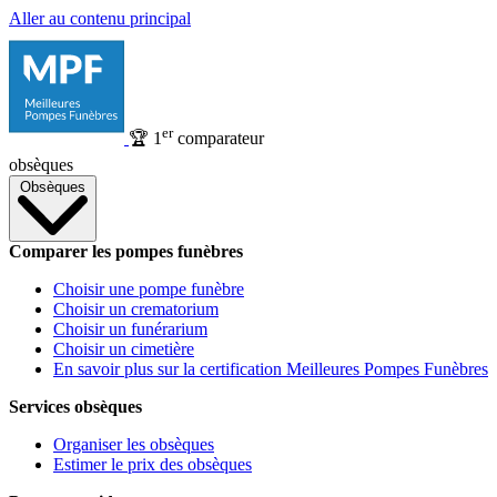
Aller au contenu principal
er
🏆
1
comparateur
obsèques
Obsèques
Comparer les pompes funèbres
Choisir une pompe funèbre
Choisir un crematorium
Choisir un funérarium
Choisir un cimetière
En savoir plus sur la certification Meilleures Pompes Funèbres
Services obsèques
Organiser les obsèques
Estimer le prix des obsèques