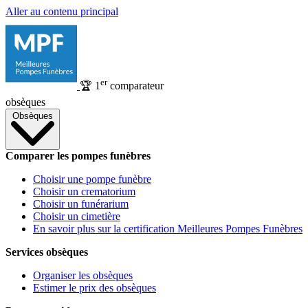
Aller au contenu principal
er
🏆
1
comparateur
obsèques
Obsèques
Comparer les pompes funèbres
Choisir une pompe funèbre
Choisir un crematorium
Choisir un funérarium
Choisir un cimetière
En savoir plus sur la certification Meilleures Pompes Funèbres
Services obsèques
Organiser les obsèques
Estimer le prix des obsèques