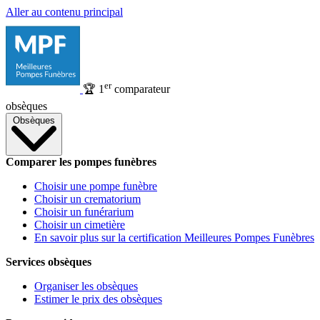
Aller au contenu principal
er
🏆
1
comparateur
obsèques
Obsèques
Comparer les pompes funèbres
Choisir une pompe funèbre
Choisir un crematorium
Choisir un funérarium
Choisir un cimetière
En savoir plus sur la certification Meilleures Pompes Funèbres
Services obsèques
Organiser les obsèques
Estimer le prix des obsèques