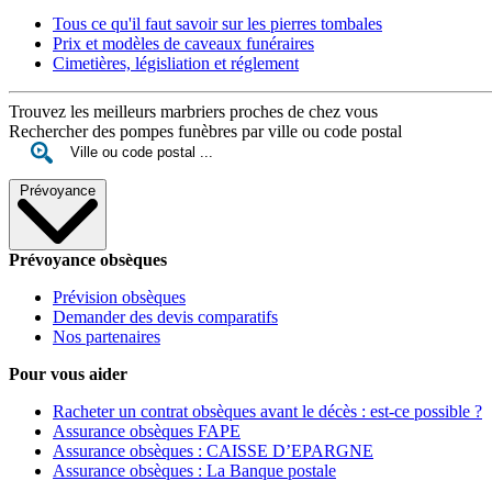
Tous ce qu'il faut savoir sur les pierres tombales
Prix et modèles de caveaux funéraires
Cimetières, législiation et réglement
Trouvez les meilleurs marbriers proches de chez vous
Rechercher des pompes funèbres par ville ou code postal
Prévoyance
Prévoyance obsèques
Prévision obsèques
Demander des devis comparatifs
Nos partenaires
Pour vous aider
Racheter un contrat obsèques avant le décès : est-ce possible ?
Assurance obsèques FAPE
Assurance obsèques : CAISSE D’EPARGNE
Assurance obsèques : La Banque postale