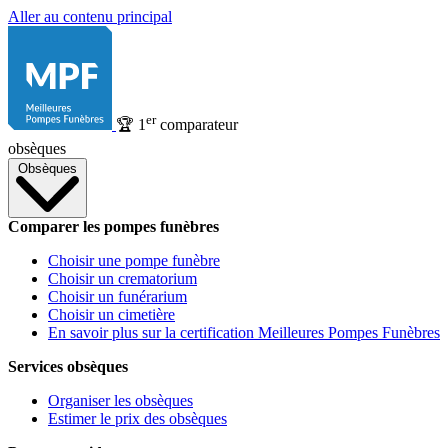
Aller au contenu principal
er
🏆
1
comparateur
obsèques
Obsèques
Comparer les pompes funèbres
Choisir une pompe funèbre
Choisir un crematorium
Choisir un funérarium
Choisir un cimetière
En savoir plus sur la certification Meilleures Pompes Funèbres
Services obsèques
Organiser les obsèques
Estimer le prix des obsèques