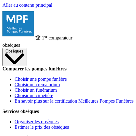
Aller au contenu principal
er
🏆
1
comparateur
obsèques
Obsèques
Comparer les pompes funèbres
Choisir une pompe funèbre
Choisir un crematorium
Choisir un funérarium
Choisir un cimetière
En savoir plus sur la certification Meilleures Pompes Funèbres
Services obsèques
Organiser les obsèques
Estimer le prix des obsèques