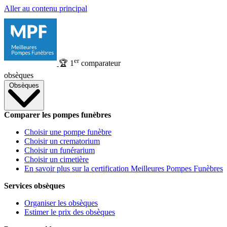
Aller au contenu principal
er
🏆
1
comparateur
obsèques
Obsèques
Comparer les pompes funèbres
Choisir une pompe funèbre
Choisir un crematorium
Choisir un funérarium
Choisir un cimetière
En savoir plus sur la certification Meilleures Pompes Funèbres
Services obsèques
Organiser les obsèques
Estimer le prix des obsèques