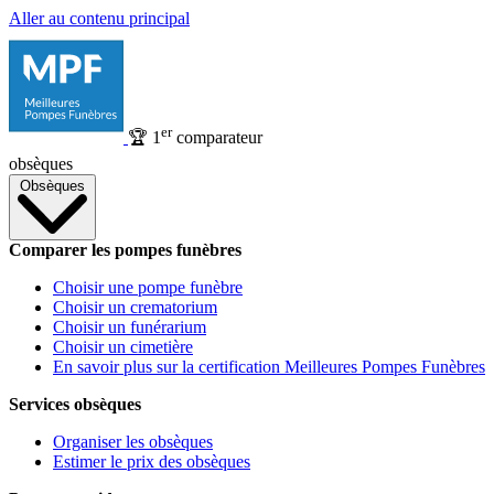
Aller au contenu principal
er
🏆
1
comparateur
obsèques
Obsèques
Comparer les pompes funèbres
Choisir une pompe funèbre
Choisir un crematorium
Choisir un funérarium
Choisir un cimetière
En savoir plus sur la certification Meilleures Pompes Funèbres
Services obsèques
Organiser les obsèques
Estimer le prix des obsèques