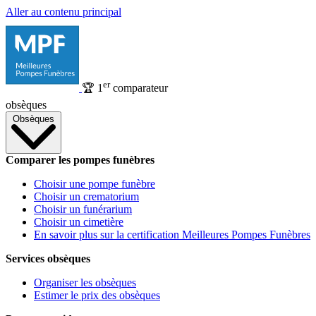
Aller au contenu principal
er
🏆
1
comparateur
obsèques
Obsèques
Comparer les pompes funèbres
Choisir une pompe funèbre
Choisir un crematorium
Choisir un funérarium
Choisir un cimetière
En savoir plus sur la certification Meilleures Pompes Funèbres
Services obsèques
Organiser les obsèques
Estimer le prix des obsèques