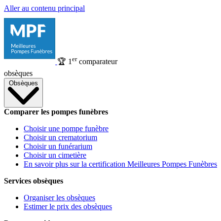
Aller au contenu principal
er
🏆
1
comparateur
obsèques
Obsèques
Comparer les pompes funèbres
Choisir une pompe funèbre
Choisir un crematorium
Choisir un funérarium
Choisir un cimetière
En savoir plus sur la certification Meilleures Pompes Funèbres
Services obsèques
Organiser les obsèques
Estimer le prix des obsèques