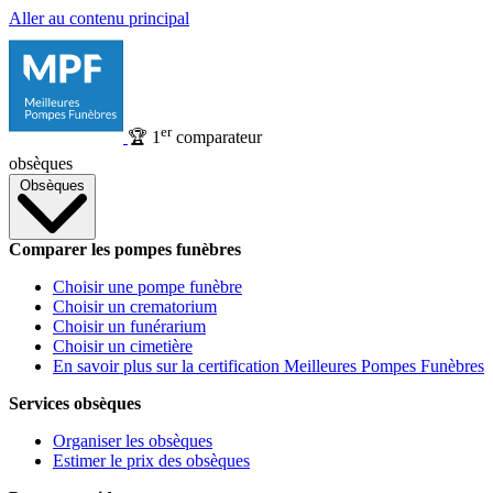
Aller au contenu principal
er
🏆
1
comparateur
obsèques
Obsèques
Comparer les pompes funèbres
Choisir une pompe funèbre
Choisir un crematorium
Choisir un funérarium
Choisir un cimetière
En savoir plus sur la certification Meilleures Pompes Funèbres
Services obsèques
Organiser les obsèques
Estimer le prix des obsèques