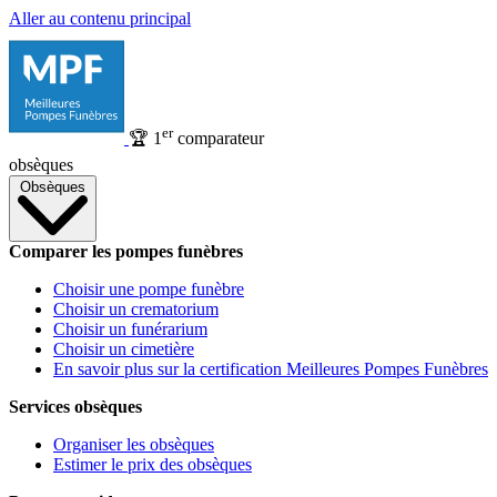
Aller au contenu principal
er
🏆
1
comparateur
obsèques
Obsèques
Comparer les pompes funèbres
Choisir une pompe funèbre
Choisir un crematorium
Choisir un funérarium
Choisir un cimetière
En savoir plus sur la certification Meilleures Pompes Funèbres
Services obsèques
Organiser les obsèques
Estimer le prix des obsèques