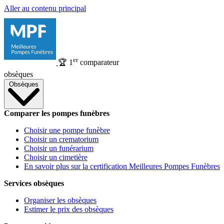
Aller au contenu principal
er
🏆
1
comparateur
obsèques
Obsèques
Comparer les pompes funèbres
Choisir une pompe funèbre
Choisir un crematorium
Choisir un funérarium
Choisir un cimetière
En savoir plus sur la certification Meilleures Pompes Funèbres
Services obsèques
Organiser les obsèques
Estimer le prix des obsèques