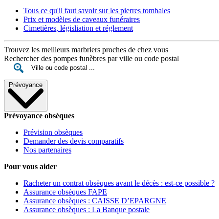
Tous ce qu'il faut savoir sur les pierres tombales
Prix et modèles de caveaux funéraires
Cimetières, législiation et réglement
Trouvez les meilleurs marbriers proches de chez vous
Rechercher des pompes funèbres par ville ou code postal
Prévoyance
Prévoyance obsèques
Prévision obsèques
Demander des devis comparatifs
Nos partenaires
Pour vous aider
Racheter un contrat obsèques avant le décès : est-ce possible ?
Assurance obsèques FAPE
Assurance obsèques : CAISSE D’EPARGNE
Assurance obsèques : La Banque postale