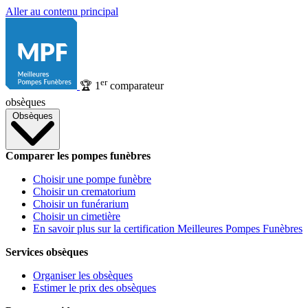
Aller au contenu principal
er
🏆
1
comparateur
obsèques
Obsèques
Comparer les pompes funèbres
Choisir une pompe funèbre
Choisir un crematorium
Choisir un funérarium
Choisir un cimetière
En savoir plus sur la certification Meilleures Pompes Funèbres
Services obsèques
Organiser les obsèques
Estimer le prix des obsèques