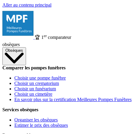
Aller au contenu principal
er
🏆
1
comparateur
obsèques
Obsèques
Comparer les pompes funèbres
Choisir une pompe funèbre
Choisir un crematorium
Choisir un funérarium
Choisir un cimetière
En savoir plus sur la certification Meilleures Pompes Funèbres
Services obsèques
Organiser les obsèques
Estimer le prix des obsèques