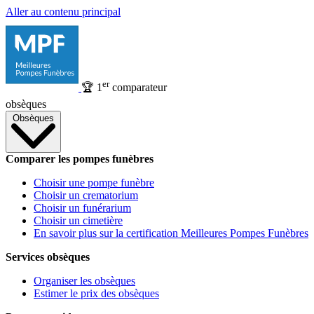
Aller au contenu principal
er
🏆
1
comparateur
obsèques
Obsèques
Comparer les pompes funèbres
Choisir une pompe funèbre
Choisir un crematorium
Choisir un funérarium
Choisir un cimetière
En savoir plus sur la certification Meilleures Pompes Funèbres
Services obsèques
Organiser les obsèques
Estimer le prix des obsèques