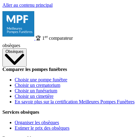
Aller au contenu principal
er
🏆
1
comparateur
obsèques
Obsèques
Comparer les pompes funèbres
Choisir une pompe funèbre
Choisir un crematorium
Choisir un funérarium
Choisir un cimetière
En savoir plus sur la certification Meilleures Pompes Funèbres
Services obsèques
Organiser les obsèques
Estimer le prix des obsèques