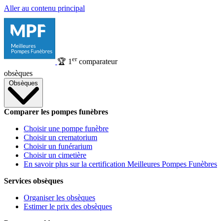
Aller au contenu principal
er
🏆
1
comparateur
obsèques
Obsèques
Comparer les pompes funèbres
Choisir une pompe funèbre
Choisir un crematorium
Choisir un funérarium
Choisir un cimetière
En savoir plus sur la certification Meilleures Pompes Funèbres
Services obsèques
Organiser les obsèques
Estimer le prix des obsèques