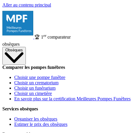
Aller au contenu principal
er
🏆
1
comparateur
obsèques
Obsèques
Comparer les pompes funèbres
Choisir une pompe funèbre
Choisir un crematorium
Choisir un funérarium
Choisir un cimetière
En savoir plus sur la certification Meilleures Pompes Funèbres
Services obsèques
Organiser les obsèques
Estimer le prix des obsèques