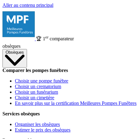
Aller au contenu principal
er
🏆
1
comparateur
obsèques
Obsèques
Comparer les pompes funèbres
Choisir une pompe funèbre
Choisir un crematorium
Choisir un funérarium
Choisir un cimetière
En savoir plus sur la certification Meilleures Pompes Funèbres
Services obsèques
Organiser les obsèques
Estimer le prix des obsèques