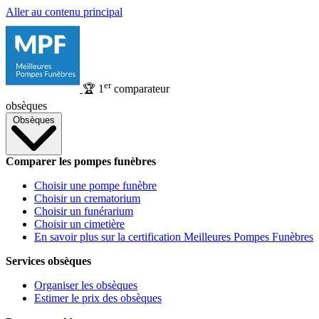
Aller au contenu principal
er
🏆
1
comparateur
obsèques
Obsèques
Comparer les pompes funèbres
Choisir une pompe funèbre
Choisir un crematorium
Choisir un funérarium
Choisir un cimetière
En savoir plus sur la certification Meilleures Pompes Funèbres
Services obsèques
Organiser les obsèques
Estimer le prix des obsèques