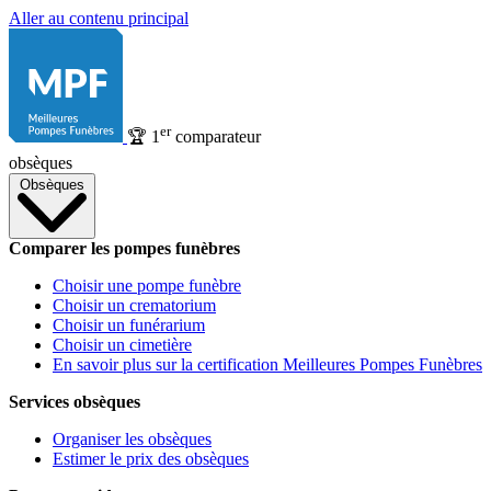
Aller au contenu principal
er
🏆
1
comparateur
obsèques
Obsèques
Comparer les pompes funèbres
Choisir une pompe funèbre
Choisir un crematorium
Choisir un funérarium
Choisir un cimetière
En savoir plus sur la certification Meilleures Pompes Funèbres
Services obsèques
Organiser les obsèques
Estimer le prix des obsèques