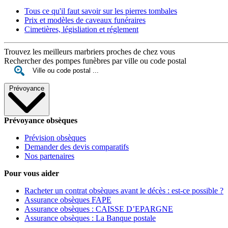
Tous ce qu'il faut savoir sur les pierres tombales
Prix et modèles de caveaux funéraires
Cimetières, législiation et réglement
Trouvez les meilleurs marbriers proches de chez vous
Rechercher des pompes funèbres par ville ou code postal
Prévoyance
Prévoyance obsèques
Prévision obsèques
Demander des devis comparatifs
Nos partenaires
Pour vous aider
Racheter un contrat obsèques avant le décès : est-ce possible ?
Assurance obsèques FAPE
Assurance obsèques : CAISSE D’EPARGNE
Assurance obsèques : La Banque postale