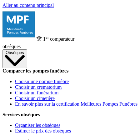
Aller au contenu principal
er
🏆
1
comparateur
obsèques
Obsèques
Comparer les pompes funèbres
Choisir une pompe funèbre
Choisir un crematorium
Choisir un funérarium
Choisir un cimetière
En savoir plus sur la certification Meilleures Pompes Funèbres
Services obsèques
Organiser les obsèques
Estimer le prix des obsèques