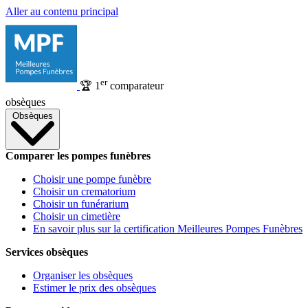
Aller au contenu principal
er
🏆
1
comparateur
obsèques
Obsèques
Comparer les pompes funèbres
Choisir une pompe funèbre
Choisir un crematorium
Choisir un funérarium
Choisir un cimetière
En savoir plus sur la certification Meilleures Pompes Funèbres
Services obsèques
Organiser les obsèques
Estimer le prix des obsèques