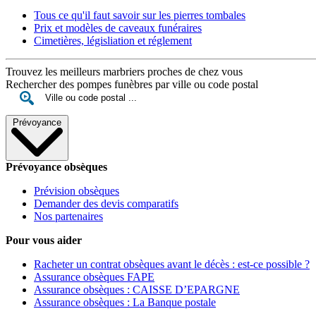
Tous ce qu'il faut savoir sur les pierres tombales
Prix et modèles de caveaux funéraires
Cimetières, législiation et réglement
Trouvez les meilleurs marbriers proches de chez vous
Rechercher des pompes funèbres par ville ou code postal
Prévoyance
Prévoyance obsèques
Prévision obsèques
Demander des devis comparatifs
Nos partenaires
Pour vous aider
Racheter un contrat obsèques avant le décès : est-ce possible ?
Assurance obsèques FAPE
Assurance obsèques : CAISSE D’EPARGNE
Assurance obsèques : La Banque postale