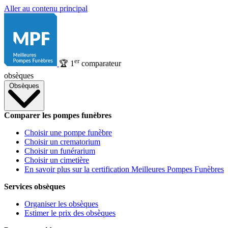
Aller au contenu principal
er
🏆
1
comparateur
obsèques
Obsèques
Comparer les pompes funèbres
Choisir une pompe funèbre
Choisir un crematorium
Choisir un funérarium
Choisir un cimetière
En savoir plus sur la certification Meilleures Pompes Funèbres
Services obsèques
Organiser les obsèques
Estimer le prix des obsèques