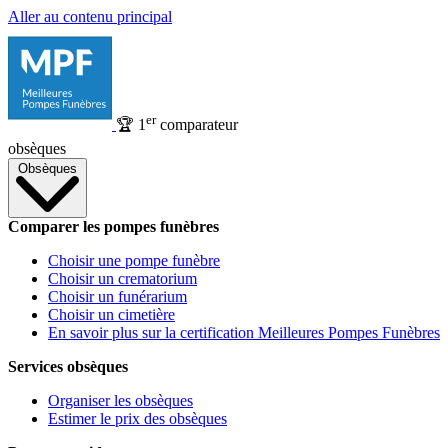
Aller au contenu principal
er
🏆
1
comparateur
obsèques
Obsèques
Comparer les pompes funèbres
Choisir une pompe funèbre
Choisir un crematorium
Choisir un funérarium
Choisir un cimetière
En savoir plus sur la certification Meilleures Pompes Funèbres
Services obsèques
Organiser les obsèques
Estimer le prix des obsèques