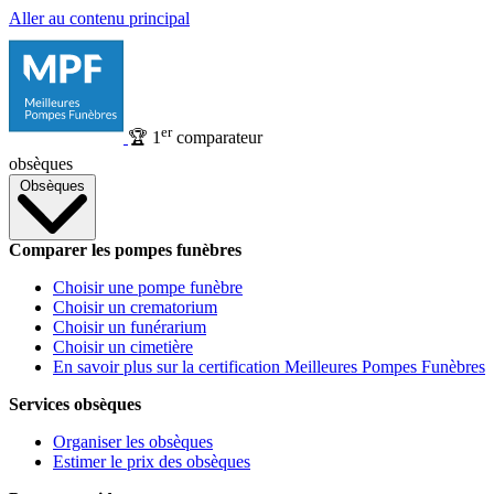
Aller au contenu principal
er
🏆
1
comparateur
obsèques
Obsèques
Comparer les pompes funèbres
Choisir une pompe funèbre
Choisir un crematorium
Choisir un funérarium
Choisir un cimetière
En savoir plus sur la certification Meilleures Pompes Funèbres
Services obsèques
Organiser les obsèques
Estimer le prix des obsèques