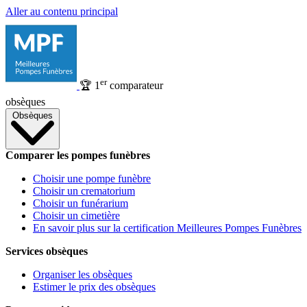
Aller au contenu principal
er
🏆
1
comparateur
obsèques
Obsèques
Comparer les pompes funèbres
Choisir une pompe funèbre
Choisir un crematorium
Choisir un funérarium
Choisir un cimetière
En savoir plus sur la certification Meilleures Pompes Funèbres
Services obsèques
Organiser les obsèques
Estimer le prix des obsèques