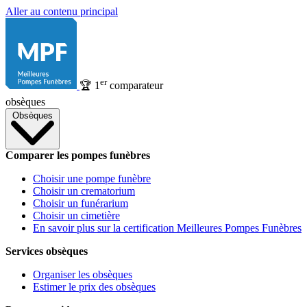
Aller au contenu principal
er
🏆
1
comparateur
obsèques
Obsèques
Comparer les pompes funèbres
Choisir une pompe funèbre
Choisir un crematorium
Choisir un funérarium
Choisir un cimetière
En savoir plus sur la certification Meilleures Pompes Funèbres
Services obsèques
Organiser les obsèques
Estimer le prix des obsèques