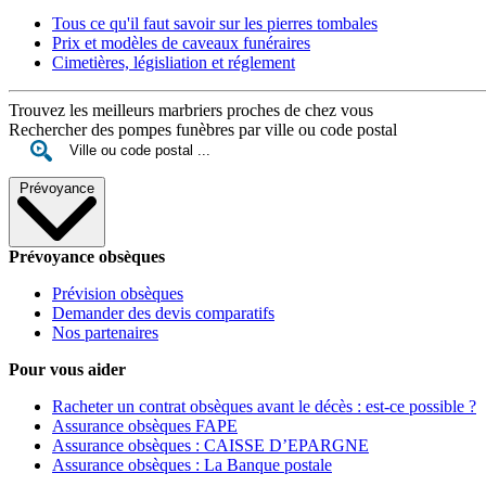
Tous ce qu'il faut savoir sur les pierres tombales
Prix et modèles de caveaux funéraires
Cimetières, législiation et réglement
Trouvez les meilleurs marbriers proches de chez vous
Rechercher des pompes funèbres par ville ou code postal
Prévoyance
Prévoyance obsèques
Prévision obsèques
Demander des devis comparatifs
Nos partenaires
Pour vous aider
Racheter un contrat obsèques avant le décès : est-ce possible ?
Assurance obsèques FAPE
Assurance obsèques : CAISSE D’EPARGNE
Assurance obsèques : La Banque postale