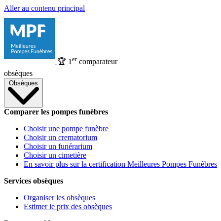
Aller au contenu principal
er
🏆
1
comparateur
obsèques
Obsèques
Comparer les pompes funèbres
Choisir une pompe funèbre
Choisir un crematorium
Choisir un funérarium
Choisir un cimetière
En savoir plus sur la certification Meilleures Pompes Funèbres
Services obsèques
Organiser les obsèques
Estimer le prix des obsèques