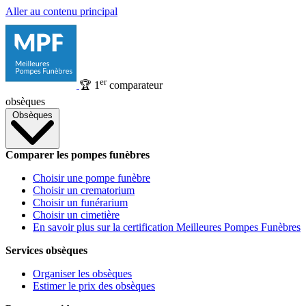
Aller au contenu principal
er
🏆
1
comparateur
obsèques
Obsèques
Comparer les pompes funèbres
Choisir une pompe funèbre
Choisir un crematorium
Choisir un funérarium
Choisir un cimetière
En savoir plus sur la certification Meilleures Pompes Funèbres
Services obsèques
Organiser les obsèques
Estimer le prix des obsèques