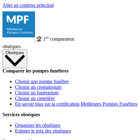
Aller au contenu principal
er
🏆
1
comparateur
obsèques
Obsèques
Comparer les pompes funèbres
Choisir une pompe funèbre
Choisir un crematorium
Choisir un funérarium
Choisir un cimetière
En savoir plus sur la certification Meilleures Pompes Funèbres
Services obsèques
Organiser les obsèques
Estimer le prix des obsèques