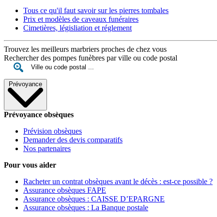
Tous ce qu'il faut savoir sur les pierres tombales
Prix et modèles de caveaux funéraires
Cimetières, législiation et réglement
Trouvez les meilleurs marbriers proches de chez vous
Rechercher des pompes funèbres par ville ou code postal
Prévoyance
Prévoyance obsèques
Prévision obsèques
Demander des devis comparatifs
Nos partenaires
Pour vous aider
Racheter un contrat obsèques avant le décès : est-ce possible ?
Assurance obsèques FAPE
Assurance obsèques : CAISSE D’EPARGNE
Assurance obsèques : La Banque postale