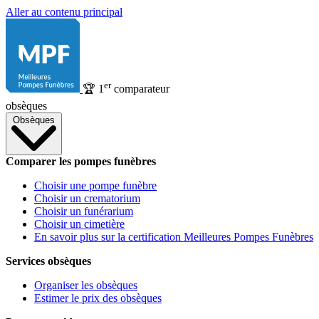
Aller au contenu principal
er
🏆
1
comparateur
obsèques
Obsèques
Comparer les pompes funèbres
Choisir une pompe funèbre
Choisir un crematorium
Choisir un funérarium
Choisir un cimetière
En savoir plus sur la certification Meilleures Pompes Funèbres
Services obsèques
Organiser les obsèques
Estimer le prix des obsèques