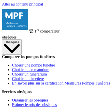
Aller au contenu principal
er
🏆
1
comparateur
obsèques
Obsèques
Comparer les pompes funèbres
Choisir une pompe funèbre
Choisir un crematorium
Choisir un funérarium
Choisir un cimetière
En savoir plus sur la certification Meilleures Pompes Funèbres
Services obsèques
Organiser les obsèques
Estimer le prix des obsèques