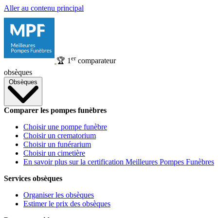
Aller au contenu principal
er
🏆
1
comparateur
obsèques
Obsèques
Comparer les pompes funèbres
Choisir une pompe funèbre
Choisir un crematorium
Choisir un funérarium
Choisir un cimetière
En savoir plus sur la certification Meilleures Pompes Funèbres
Services obsèques
Organiser les obsèques
Estimer le prix des obsèques