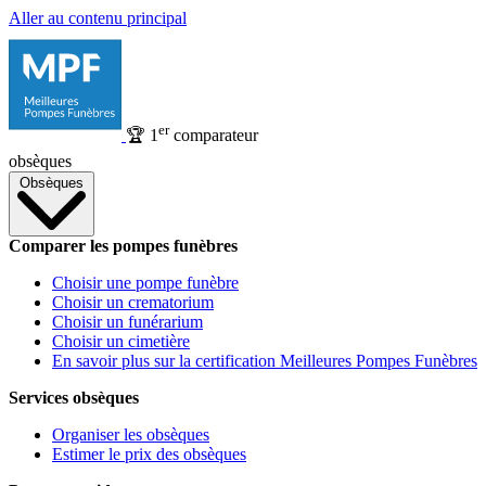
Aller au contenu principal
er
🏆
1
comparateur
obsèques
Obsèques
Comparer les pompes funèbres
Choisir une pompe funèbre
Choisir un crematorium
Choisir un funérarium
Choisir un cimetière
En savoir plus sur la certification Meilleures Pompes Funèbres
Services obsèques
Organiser les obsèques
Estimer le prix des obsèques