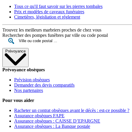
Tous ce qu'il faut savoir sur les pierres tombales
Prix et modèles de caveaux funéraires
Cimetières, législiation et réglement
Trouvez les meilleurs marbriers proches de chez vous
Rechercher des pompes funèbres par ville ou code postal
Prévoyance
Prévoyance obsèques
Prévision obsèques
Demander des devis comparatifs
Nos partenaires
Pour vous aider
Racheter un contrat obsèques avant le décès : est-ce possible ?
Assurance obsèques FAPE
Assurance obsèques : CAISSE D’EPARGNE
Assurance obsèques : La Banque postale