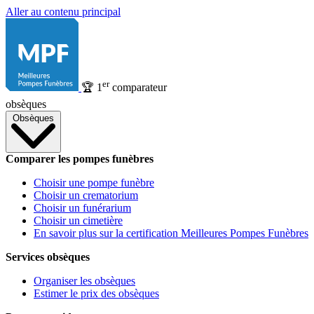
Aller au contenu principal
er
🏆
1
comparateur
obsèques
Obsèques
Comparer les pompes funèbres
Choisir une pompe funèbre
Choisir un crematorium
Choisir un funérarium
Choisir un cimetière
En savoir plus sur la certification Meilleures Pompes Funèbres
Services obsèques
Organiser les obsèques
Estimer le prix des obsèques