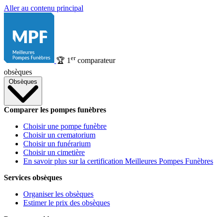
Aller au contenu principal
er
🏆
1
comparateur
obsèques
Obsèques
Comparer les pompes funèbres
Choisir une pompe funèbre
Choisir un crematorium
Choisir un funérarium
Choisir un cimetière
En savoir plus sur la certification Meilleures Pompes Funèbres
Services obsèques
Organiser les obsèques
Estimer le prix des obsèques