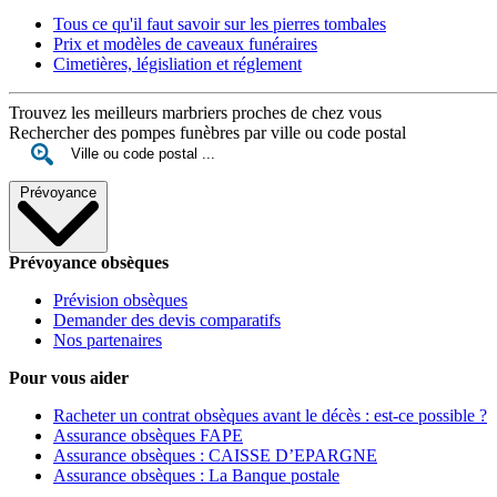
Tous ce qu'il faut savoir sur les pierres tombales
Prix et modèles de caveaux funéraires
Cimetières, législiation et réglement
Trouvez les meilleurs marbriers proches de chez vous
Rechercher des pompes funèbres par ville ou code postal
Prévoyance
Prévoyance obsèques
Prévision obsèques
Demander des devis comparatifs
Nos partenaires
Pour vous aider
Racheter un contrat obsèques avant le décès : est-ce possible ?
Assurance obsèques FAPE
Assurance obsèques : CAISSE D’EPARGNE
Assurance obsèques : La Banque postale