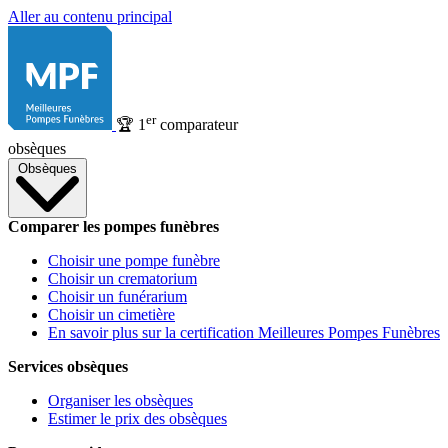
Aller au contenu principal
er
🏆
1
comparateur
obsèques
Obsèques
Comparer les pompes funèbres
Choisir une pompe funèbre
Choisir un crematorium
Choisir un funérarium
Choisir un cimetière
En savoir plus sur la certification Meilleures Pompes Funèbres
Services obsèques
Organiser les obsèques
Estimer le prix des obsèques