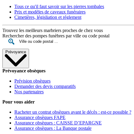
Tous ce qu'il faut savoir sur les pierres tombales
Prix et modèles de caveaux funéraires
Cimetières, législiation et réglement
Trouvez les meilleurs marbriers proches de chez vous
Rechercher des pompes funèbres par ville ou code postal
Prévoyance
Prévoyance obsèques
Prévision obsèques
Demander des devis comparatifs
Nos partenaires
Pour vous aider
Racheter un contrat obsèques avant le décès : est-ce possible ?
Assurance obsèques FAPE
Assurance obsèques : CAISSE D’EPARGNE
Assurance obsèques : La Banque postale