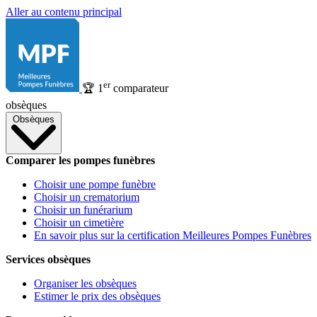
Aller au contenu principal
er
🏆
1
comparateur
obsèques
Obsèques
Comparer les pompes funèbres
Choisir une pompe funèbre
Choisir un crematorium
Choisir un funérarium
Choisir un cimetière
En savoir plus sur la certification Meilleures Pompes Funèbres
Services obsèques
Organiser les obsèques
Estimer le prix des obsèques