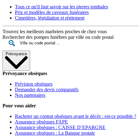
Tous ce qu'il faut savoir sur les pierres tombales
Prix et modèles de caveaux funéraires
Cimetières, législiation et réglement
Trouvez les meilleurs marbriers proches de chez vous
Rechercher des pompes funèbres par ville ou code postal
Prévoyance
Prévoyance obsèques
Prévision obsèques
Demander des devis comparatifs
Nos partenaires
Pour vous aider
Racheter un contrat obsèques avant le décès : est-ce possible ?
Assurance obsèques FAPE
Assurance obsèques : CAISSE D’EPARGNE
Assurance obsèques : La Banque postale