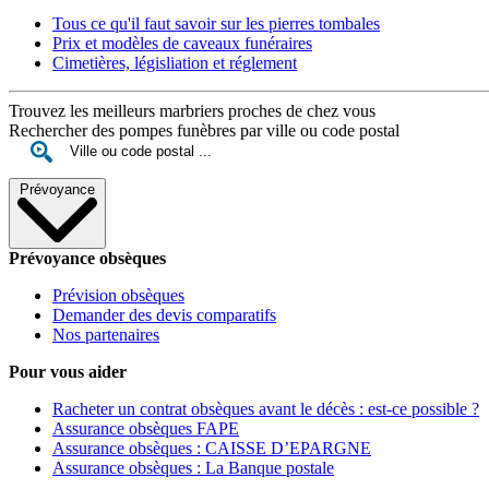
Tous ce qu'il faut savoir sur les pierres tombales
Prix et modèles de caveaux funéraires
Cimetières, législiation et réglement
Trouvez les meilleurs marbriers proches de chez vous
Rechercher des pompes funèbres par ville ou code postal
Prévoyance
Prévoyance obsèques
Prévision obsèques
Demander des devis comparatifs
Nos partenaires
Pour vous aider
Racheter un contrat obsèques avant le décès : est-ce possible ?
Assurance obsèques FAPE
Assurance obsèques : CAISSE D’EPARGNE
Assurance obsèques : La Banque postale