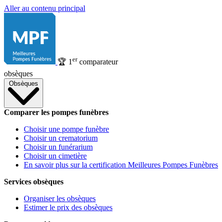
Aller au contenu principal
er
🏆
1
comparateur
obsèques
Obsèques
Comparer les pompes funèbres
Choisir une pompe funèbre
Choisir un crematorium
Choisir un funérarium
Choisir un cimetière
En savoir plus sur la certification Meilleures Pompes Funèbres
Services obsèques
Organiser les obsèques
Estimer le prix des obsèques